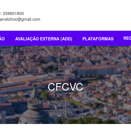
e: 258801800
 geralcfcvc@gmail.com
RE
ÃO
AVALIAÇÃO EXTERNA (ADD)
PLATAFORMAS
CFCVC